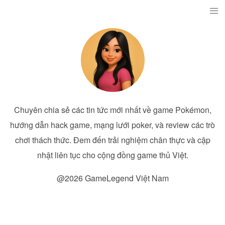
Chuyên chia sẻ các tin tức mới nhất về game Pokémon,
hướng dẫn hack game, mạng lưới poker, và review các trò
chơi thách thức. Đem đến trải nghiệm chân thực và cập
nhật liên tục cho cộng đồng game thủ Việt.
@2026 GameLegend Việt Nam