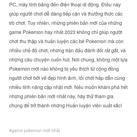
PC, máy tính bảng đến điện thoại di động. Điều này
giúp người chơi dễ dàng tiếp cận và thưởng thức các
trò chơi. Tuy nhiên, những phiên bản mới của những
game Pokemon hay nhất 2023 không chỉ giúp người
chơi thu thập và huấn luyện các bé Pokemon mà còn
nhiều chế độ chơi, những trận đấu đánh đối rất gắt, và
những câu chuyện cuốn hút. Nói chung, không một tựa
Pokemon mới nào không bị yêu thích từ cộng đồng
người chơi bởi vẻ đẹp hình ảnh, lối chơi hấp dẫn cùng
nhiều tính năng cập nhật mới. Nếu muốn khám phá hết
những phiên bản mới nhất này, hãy thử tham gia
chúng để trở thành những Huấn luyện viên xuất sắc!
game pokemon mới nhất