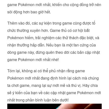
game Pokémon mới nhất, khiến cho cộng đồng trở nên
sôi động hơn bao giờ hết.
Thêm vào đó, các sự kiện trong game cũng được tổ
chức thường xuyên hơn. Game thủ có cơ hội bắt
Pokémon hiếm, trải nghiệm các thử thách đặc biệt, và
nhận thưởng hấp dẫn. Nếu bạn là một fan cứng của
dòng game này, đừng quên theo dõi các bản cập nhật
game Pokémon mới nhất nhé!
Tóm lại, không ai có thể phủ nhận rằng game
Pokémon mới nhất đang định hình lại cách mà chúng
ta chơi game, mang lại sự mới mẻ và thú vị. Hãy chia
sẻ ý kiến của bạn về các cập nhật game Pokémon mới
nhất trong phần bình luận bên dưới!