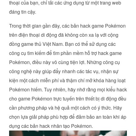
thoại của bạn, chỉ tải các ứng dụng từ một trang web
đáng tin cậy.
Trong thời gian gần đây, các bản hack game Pokémon
trên điện thoại di động đã không còn xa lạ với cộng
đồng game thủ Việt Nam. Bạn có thể sử dụng các
công cụ tìm kiếm để tìm phần mềm hỗ trợ hack game
Pokémon, điều này vô cùng tiện lợi. Những công cụ
công nghệ này giúp đẩy nhanh các tác vụ, nhận sự
kiện một cách miễn phí và thậm chí mở khóa hàng loạt
Pokémon hiếm. Tuy nhiên, hãy nhớ rằng mọi kiểu hack
cho game Pokémon trực tuyến trên thiết bị di động đều
cần phương pháp và hệ quả một cách có ý thức. Hãy
chọn lựa giải pháp phù hợp để đảm bảo an toàn khi áp
dụng các bản hack nhân tạo Pokémon.